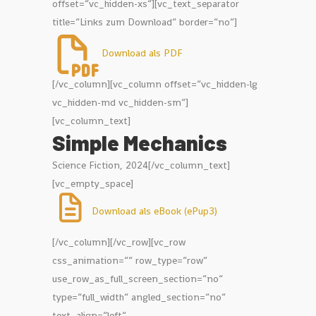
offset=“vc_hidden-xs“][vc_text_separator
title=“Links zum Download“ border=“no“]
Download als PDF
[/vc_column][vc_column offset=“vc_hidden-lg
vc_hidden-md vc_hidden-sm“]
[vc_column_text]
Simple Mechanics
Science Fiction, 2024[/vc_column_text]
[vc_empty_space]
Download als eBook (ePup3)
[/vc_column][/vc_row][vc_row css_animation=““ row_type=“row“ use_row_as_full_screen_section=“no“ type=“full_width“ angled_section=“no“ text_align=“left“ background_image_as_pattern=“without_pattern“][vc_column width=“5/6″][vc_raw_html]JTNDJTNGeG1sJTIwdmVyc2lvbiUzRCUyMjEuMCUyMiUyMGVuY29kaW5nJTNEJTIydXRmLTglMjIlM0YlM0UlMEElM0MlMjFET0NUWVBFJTIwaHRtbCUzRSUwQSUzQ2h0bWwlMjB4bWwlM0FsYW5nJTNEJTIyZW4lMjIlMjBsYW5nJTNEJTIyZW4lMjIlMjB4bWxucyUzRCUyMmh0dHAlM0ElMkYlMkZ3d3cudzMub3JnJTJGMTk5OSUyRnhodG1sJTIyJTNFJTBBJTNDaGVhZCUzRSUwQSUyMCUyMCUzQ21ldGElMjBjaGFyc2V0JTNEJTIydXRmLTglMjIlMjAlMkYlM0UlMEElMjAlMjAlM0N0aXRsZSUzRVNpbXBsZSUyME1lY2hhbmljcyUzQyUyRnRpdGxlJTNFJTBBJTBBJTIwJTIwJTNDc3R5bGUlMjB0eXBlJTNEJTIydGV4dCUyRmNzcyUyMiUzRSUwQSUyMCUyMCUyMCUyMGJvZHklMjAlN0Jmb250LWZhbWlseSUzQSUyMCUyN1NlZ29lJTIwVUklMjclM0IlMjBmb250LXNpemUlM0ElMjAxMHB0JTNCJTIwZm9udC1zdHlsZSUzQSUyMG5vcm1hbCUzQiUyMGZvbnQtd2VpZ2h0JTNBJTIwMzIwMCU3RCUwQSUyMCUyMCUyMCUyMGRpdi5kaXYxJTIwJTdCbWFyZ2luJTNBJTIwMCUyMGF1dG8lM0IlMjAlN0QlMEElMjAlMjAlMjAlMjBzcGFuLnMxJTIwJTdCZm9udC1mYW1pbHklM0ElMjAlMjdCYXJsb3clMjclM0IlMjBmb250LXNpemUlM0ElMjA2LjAwcmVtJTNCJTIwZm9udC13ZWlnaHQlM0ElMjA1NjAwJTdEJTBBJTIwJTIwJTIwJTIwc3Bhbi5zMiUyMCU3QmZvbnQtZmFtaWx5JTNBJTIwJTI3QmFybG93JTI3JTNCJTIwZm9udC13ZWlnaHQlM0ElMjA1NjAwJTdEJTBBJTIwJTIwJTIwJTIwc3Bhbi5zMyUyMCU3QmZvbnQtZmFtaWx5JTNBJTIwJTI3TXlyaWFkJTIwUHJvJTI3JTNCJTIwZm9udC1zaXplJTNBJTIwMS4wMHJlbSU3RCUwQSUyMCUyMCUyMCUyMHNwYW4uczQlMjAlN0Jmb250LWZhbWlseSUzQSUyMCUyN015cmlhZCUyMFBybyUyNyUzQiUyMGZvbnQtc2l6ZSUzQSUyMDEuMDByZW0lM0IlMjBmb250LXdlaWdodCUzQSUyMDU2MDAlN0QlMEElMjAlMjAlMjAlMjBzcGFuLnM1JTIwJTdCZm9udC1mYW1pbHklM0ElMjAlMjdNeXJpYWQlMjBQcm8lMjclM0IlMjBmb250LXNpemUlM0ElMjAxLjAwcmVtJTNCJTIwZm9udC1zdHlsZSUzQSUyMGl0YWxpYyU3RCUwQSUyMCUyMCUyMCUyMHNwYW4uU2NyaXZlbmVyLWNvbnZlcnRlZC1zcGFjZSUyMCU3QndoaXRlLXNwYWNlJTNBcHJlJTNCJTdEJTBBJTIwJTIwJTNDJTJGc3R5bGUlM0UlMEElM0MlMkZoZWFkJTNFJTBBJTNDYm9keSUzRSUwQSUzQ2RpdiUyMGNsYXNzJTNEJTIyZGl2MSUyMiUzRSUwQSUwQSUwQSUzQ3AlMjBjbGFzcyUzRCUyMnBzMyUyMiUzRSUzQ2JyJTIwJTJGJTNFJTNDJTJGcCUzRSUwQSUzQ3AlMjBjbGFzcyUzRCUyMnBzNCUyMiUzRSUzQ3NwYW4lMjBjbGFzcyUzRCUyMnMzJTIyJTNFQXVzJTIwZGVyJTIwRmVybmUlMjBrYW5uJTIwaWNoJTIwZGllJTIwTWVuc2NoaGVpdCUyMHJ1ZmVuJTIwaCVDMyVCNnJlbi4lM0MlMkZzcGFuJTNFJTNDJTJGcCUzRSUwQSUzQ3AlMjBjbGFzcyUzRCUyMnBzNCUyMiUzRSUzQ3NwYW4lMjBjbGFzcyUzRCUyMnMzJTIyJTNFTWVpbmUlMjBGaW5nZXIlMjBzY2h1YnNlbiUyMGVuZXJnaXNjaCUyMGVpbiUyMHBhYXIlMjB1bndpbGxpZ2UlMjBaYWhsZW4lMjBpbiUyMG1laW5lJTIwVHJlaWJzdG9mZmthbGt1bGF0aW9uLiUyMERpZSUyMGFuZGVyZSUyMEglQzMlQTRsZnRlJTIwZGVyJTIwRm9saWUlMjBzY3JvbGx0JTIwdW5iZWlycnQlMjB3ZWl0ZXIlMjBsb2thbGUlMjBOYWNocmljaHRlbiUyQyUyMFJvaHN0b2ZmcHJlaXNlJTIwdW5kJTIwZGllJTIwZiVDMyVCQ25mJTIwdGFnZXNiZXN0ZW4lMjBOUmVjcyUyMGRlciUyMFRpa2lUaWtpLURhbmNlLUNoYWxsZW5nZSUyMGFuJTIwbWlyJTIwdm9yYmVpLiUyMEVyc2F0enRlaWxlLiUyMERhcmYlMjBpY2glMjBuaWNodCUyMHZlcmdlc3Nlbi4lM0MlMkZzcGFuJTNFJTNDJTJGcCUzRSUwQSUzQ3AlMjBjbGFzcyUzRCUyMnBzNSUyMiUzRSUzQ2JyJTIwJTJGJTNFJTNDJTJGcCUzRSUwQSUzQ3AlMjBjbGFzcyUzRCUyMnBzNCUyMiUzRSUzQ3NwYW4lMjBjbGFzcyUzRCUyMnMzJTIyJTNFJUUyJTgwJTlFQmlyZHklM0YlRTIlODAlOUMlM0MlMkZzcGFuJTNFJTNDJTJGcCUzRSUwQSUzQ3AlMjBjbGFzcyUzRCUyMnBzNCUyMiUzRSUzQ3NwYW4lMjBjbGFzcyUzRCUyMnMzJTIyJTNFVm9uJTIwZGVyJTIwRm9saWUlMjBhdWZzY2hhdWVuJTIwaXN0JTIwaW1tZXIlMjBlaW4lMjBiaXNzY2hlbiUyMGF1ZnRhdWNoZW4uJTIwRGVyJTIwTCVDMyVBNHJtJTIwZGVyJTIwSGFmZW5iYXIlMjBzY2hsJUMzJUE0Z3QlMjB3aWUlMjBlaW5lJTIwV2Fzc2Vyd2FuZCUyMCVDMyVCQ2JlciUyMG1pciUyMHp1c2FtbWVuLiUyMFRyaWVid2Vya3NyYXVzY2hlbiUyMHVuZCUyMExhZGVyYW1wZW5oeWRyYXVsaWslMjB2ZXJtaXNjaHQlMjBtaXQlMjBXaWVkZXJzZWhlbnNmcmV1ZGUlMjB1bmQlMjB6dSUyMHZpZWwlMjBTY2h3YXJ6YnJhbmQuJTIwJTNDJTJGc3BhbiUzRSUzQyUyRnAlM0UlMEElM0NwJTIwY2xhc3MlM0QlMjJwczQlMjIlM0UlM0NzcGFuJTIwY2xhc3MlM0QlMjJzMyUyMiUzRURlciUyME1hbm4lMjBtaXIlMjBnZWdlbiVDMyVCQ2JlciUyMGhhdCUyMHNpY2glMjBtaXQlMjBkYXp1Z2VtaXNjaHQuJTIwVGllZmR1bmtlbCUyQyUyMGRpZSUyMEhhYXJlJTIwa3VyeiUyMHVuZCUyMGZyaXNjaCUyMGluJTIwQmVybnN0ZWluLUdvbGRzdGF1YiUyMGtvbG9yaWVydC4lMjBTY2glQzMlQkNjaHRlcm4lMjBoJUMzJUE0bHQlMjBlciUyMHNlaW4lMjBQbGFzdCUyMGluJTIwZGVyJTIwSGFuZCUyQyUyMHJhbmR2b2xsJTIwbWl0JTIwZnJpc2NoJTIwZ2VwcmVzc3RlbSUyMFBpbmslMjB1bmQlMjBzdGFycnQlMjBtaXIlMjB1bnNpY2hlciUyMGlucyUyMEdlc2ljaHQuJTNDJTJGc3BhbiUzRSUzQyUyRnAlM0UlMEElM0NwJTIwY2xhc3MlM0QlMjJwczQlMjIlM0UlM0NzcGFuJTIwY2xhc3MlM0QlMjJzMyUyMiUzRSVFMiU4MCU5RUJpcmR5JTNGJUUyJTgwJTlDJTJDJTIwZnJhZ3QlMjBlciUyMG5vY2htYWwlMkMlMjB1bmQlMjBzY2hpZWJ0JTIwZGFubiUyMGRyZWklQzMlOUZpZyUyMFNla3VuZGVuJTIwd2VpJUMzJTlGZXMlMjBSYXVzY2hlbiUyMGhpbnRlcmhlci4lM0MlMkZzcGFuJTNFJTNDJTJGcCUzRSUwQSUzQ3AlMjBjbGFzcyUzRCUyMnBzNCUyMiUzRSUzQ3NwYW4lMjBjbGFzcyUzRCUyMnMzJTIyJTNFJUUyJTgwJTlFSmElRTIlODAlOUMlMkMlMjBzYWdlJTIwaWNoJTIwYWJ3ZXNlbmQuJTIwJUMyJUJCR2xlaWNoLiVDMiVBQiUzQyUyRnNwYW4lM0UlM0MlMkZwJTNFJTBBJTNDcCUyMGNsYXNzJTNEJTIycHM0JTIyJTNFJTNDc3BhbiUyMGNsYXNzJTNEJTIyczMlMjIlM0VNZWluJTIwQmxpY2slMjB3aWxsJTIwc2Nob24lMjB3aWVkZXIlMjBpbiUyMGRpZSUyMEZvbGllJTIwdGF1Y2hlbiUyQyUyMEVyc2F0enRlaWxlJTJDJTIwaWNoJTIwZGFyZiUyMGRhcyUyMHdpcmtsaWNoJTIwbmljaHQlMjB2ZXJnZXNzZW4lMkMlMjBzb25zdCUyMGYlQzMlQTRsbHQlMjBtaXIlMjBMSURESSUyMGJlaSUyMGRlciUyMG4lQzMlQTRjaHN0ZW4lMjBCZXJndW5nJTIwZW5kZyVDMyVCQ2x0aWclMjBhdXNlaW5hbmRlciUyQyUyMHVuZCUyMGljaCUyMG1hZyUyMGRpZSUyMEtsZWluZSUyQyUyMGF1Y2glMkMlMjB3ZW5uJTIwaWhyJTIwRGVzaWduJTIwZWluJTIwYmlzc2NoZW4lMjBhdXMlMjBkZXIlMjBNb2RlJTIwZ2Vrb21tZW4lMjBpc3QuJTIwSWNoJTIwbWVpbmUlMkMlMjBnYW56JTIwZWhybGljaCUyMCVFMiU4MCU5MyUzQyUyRnNwYW4lM0UlM0MlMkZwJTNFJTBBJTNDcCUyMGNsYXNzJTNEJTIycHMzJTIyJTNFJTNDYnIlMjAlMkYlM0UlM0MlMkZwJTNFJTBBJTNDcCUyMGNsYXNzJTNEJTIycHM0JTIyJTNFJTNDc3BhbiUyMGNsYXNzJTNEJTIyczMlMjIlM0UlRTIlODAlOUVCaXJkeS4lRTIlODAlOUMlM0MlMkZzcGFuJTNFJTNDJTJGcCUzRSUwQSUzQ3AlMjBjbGFzcyUzRCUyMnBzMyUyMiUzRSUzQ2JyJTIwJTJGJTNFJTNDJTJGcCUzRSUwQSUzQ3AlMjBjbGFzcyUzRCUyMnBzNCUyMiUzRSUzQ3NwYW4lMjBjbGFzcyUzRCUyMnMzJTIyJTNFRGllc21hbCUyMHNjaGF1ZSUyMGljaCUyMGJld3Vzc3QlMjBhdWYuJTIwTWFuY2htYWwlMjB2ZXJzaW5rZSUyMGljaCUyMHNvJTIwdGllZiUyMGluJTIwR2VkYW5rZW4lMkMlMjBkYXNzJTIwaWNoJTIwZGllJTIwT3JpZW50aWVydW5nJTIwdmVybGllcmUuJTIwVmllciUyME1vbmF0ZSUyMGFsbGVpbiUyQyUyMHdlaXQlMjBkcmF1JUMzJTlGZW4lMkMlMjBkYXMlMjBtYWNodCUyMHdhcyUyMG1pdCUyMGRpci4lMjBKZWRlcyUyMG1hbC4lMjBNZWluJTIwQmxpY2slMjBzdG9scGVydCUyMHVtaGVyJTJDJTIwYXVmJTIwZGVyJTIwU3VjaGUlMjBuYWNoJTIwYmVrYW5udGVuJTIwTXVzdGVybi4lMjBFaWdlbnRsaWNoJTIwd2lsbCUyMGljaCUyMG1pdCUyMG1laW5lbiUyMEF1Z2VuJTIwYW4lMjBLZWVuJTIwaCVDMyVBNG5nZW4lMjBibGVpYmVuJTJDJTIwZGVyJTIwbWlyJTIwbm9jaCUyMGltbWVyJTIwc2NoJUMzJUJDY2h0ZXJuJTIwZ2VnZW4lQzMlQkNiZXIlMjBzaXR6dC4lMjBBYmVyJTIwZGFubiUyMGxhbmRlbiUyMHNpZSUyMGRvY2glMjB3aWVkZXIlMjBpbiUyMGRlciUyMEZvbGllJTJDJTIwd2VubiUyMGF1Y2glMjBudXIlMjBrdXJ6JTJDJTIwcmVjaHRzJTIwb2Jlbi4lMjBBbHMlMjBMb25naGF1bGVyJTIwdmVybGllcnN0JTIwZHUlMjBpcmdlbmR3YW5uJTIwZGVuJTIwJUMzJTlDYmVyYmxpY2suJTIwT3J0ZSUyMHNpbmQlMjBlaGVyJTIwd2llJTIwWmVpdGVuJTJDJTIwd2VubiUyMGRlaW4lMjBadWhhdXNlJTIwZWluJTIwU2NoaWZmJTIwaXN0LiUyMER1JTIwYmlzdCUyMG5pY2h0JTIwd29hbmRlcnMlMkMlMjBlcyUyMGlzdCUyMG51ciUyMGRpZSUyMFdvY2hlJTJDJTIwaW4lMjBkZXIlMjBzaWNoJTIwZGVyJTIwU2Vjb25kLUhhbmQtSHlkcmF1bGlrLVNob3AlMjBnZWdlbiVDMyVCQ2JlciUyMHBsJUMzJUI2dHpsaWNoJTIwaW4lMjBlaW4lMjBiZXRvbmdyYXVlcyUyMFRyZWlic3RvZmZkZXBvdCUyMHZlcndhbmRlbHQlMjBoYXQuJTIwVW5kJTIwaW4lMjAxNCUyMFRhZ2VuJTIwd2lyZCUyMGFuJTIwZ2VuYXUlMjBkZXIlMjBzZWxiZW4lMjBTdGVsbGUlMjBkaWUlMjB1bmVuZGxpY2hlJTIwV2VpdGUlMjBkZXMlMjBMdWhtYW5uLVNla3RvcnMlMjB2b3IlMjBkaXIlMjBsaWVnZW4lMkMlMjBlaW5mYWNoJTIwZWluJTIwZ2lnYW50aXNjaGVzJTIwTmljaHRzJTIwbWl0JTIwendlaSUyMFNvbm5lbiUyMGRhcmluJTJDJTIwdW5kJTIwdmllciUyMFRhZ2UlMjBzcCVDMyVBNHRlciUyMGlzdCUyMGRlciUyMEh5ZHJhdWxpay1TY2h1cHBlbiUyMHdpZWRlciUyMGRhJTJDJTIwd2VubiUyMGF1Y2glMjBzcGllZ2VsdmVya2VocnQuJTIwJTNDJTJGc3BhbiUzRSUzQyUyRnAlM0UlMEElM0NwJTIwY2xhc3MlM0QlMjJwczQlMjIlM0UlM0NzcGFuJTIwY2xhc3MlM0QlMjJzMyUyMiUzRURpZSUyMGVpbnppZ2UlMjBLb25zdGFudGUlMjBpc3QlMjBkZWluZSUyMEZvbGllJTJDJTIwdW5kJTIwZGllJTIwSGVhZGxpbmUlMjByZWNodHMlMjBvYmVuJTJDJTIwZGllJTIwZGlyJTIwc2FndCUyQyUyMHdpZSUyMGRlaW5lJTIwV29jaGUlMjB2b24lMjBkZW5lbiUyMGdlbmFubnQlMjB3aXJkJTJDJTIwZiVDMyVCQ3IlMjBkaWUlMjBzaWUlMjB0YXRzJUMzJUE0Y2hsaWNoJTIwbm9jaCUyMGVpbiUyME9ydCUyMGlzdC4lMjAlM0MlMkZzcGFuJTNFJTNDJTJGcCUzRSUwQSUzQ3AlMjBjbGFzcyUzRCUyMnBzMyUyMiUzRSUzQ2JyJTIwJTJGJTNFJTNDJTJGcCUzRSUwQSUzQ3AlMjBjbGFzcyUzRCUyMnBzNCUyMiUzRSUzQ3NwYW4lMjBjbGFzcyUzRCUyMnMzJTIyJTNFRGllc2VyJTIwaGllciUyMHp1bSUyMEJlaXNwaWVsLiUyMCVFMiU4MCU5RUdyJUMzJUJDbmxhbmQlMjBPcmJpdGFsJUUyJTgwJTlDLiUyMEVoZW1hbGlnZXIlMjBGb3JzY2h1bmdzb3JiaXRlci4lMjBTZWl0JTIwa25hcHAlMjAzMDAlMjBKYWhyZW4lMjBwdWJsaWMlMjBkb21haW4uJTIwVW5kJTIwYmVpJTIwTGV1dGVuJTIwd2llJTIwbWlyJTIwdm9yJTIwYWxsZW0lMjBkZXNoYWxiJTIwZXh0cmVtJTIwYmVsaWVidCUyQyUyMHdlaWwlMjBkdSUyMGFsbGUlMjBwYWFyJTIwV29jaGVuJTIwbWl0JTIwJUMyJUI0bmVtJTIwc2ltcGxlbiUyMEhvaG1hbm4tVHJhbnNmZXIlMjBkZW4lMjBTbGluZ3Nob3QlMjAlQzMlQkNiZXIlMjBUZXhlbCUyMGlucyUyME5hY2hiYXJzeXN0ZW0lMjBoaW5iZWtvbW1zdC4lMjBEYXMlMjBEaW5nJTIwaXN0JTIwc28lMjBlaW5mYWNoJTJDJTIwZGFzJTIwa2FubiUyMGljaCUyMGRpciUyMGltJTIwS29wZiUyMHJlY2huZW4uJTIwJTNDJTJGc3BhbiUzRSUzQyUyRnAlM0UlMEElM0NwJTIwY2xhc3MlM0QlMjJwczQlMjIlM0UlM0NzcGFuJTIwY2xhc3MlM0QlMjJzMyUyMiUzRUdyJUMzJUJDbmxhbmQlMjBpc3QlMjBhdXMlMjBkaWVzZW0lMjBHcnVuZCUyMGYlQzMlQkNyJTIwZ2V3JUMzJUI2aG5saWNoJTIwdm9sbGdlc3RvcGZ0JTIwbWl0JTIwTWVuc2NoZW4lMkMlMjBkaWUlMjAlQzIlQjRuJTIwYmlzc2NoZW4lMjB6dSUyMHNlaHIlMjBhdWYlMjBPcmJpdGFsbWVjaGFuaWslMjBhYmZhaHJlbiUyMHVuZCUyMGJlaSUyMGRlbmVuJTIwZXMlMjBhdWYlMjBlaW4lMjBwYWFyJTIwVGFnZSUyMG1laHIlMjBvZGVyJTIwd2VuaWdlciUyMHdpcmtsaWNoJTIwbmljaHQlMjBhbmtvbW10LiUyMEJlcmd1bmdzY3Jld3MuJTIwTG9uZ2hhdWxlci4lMjBBbGxlJTIwZWJlbiUyQyUyMGRpZSUyMHdlaXQlMjBkcmF1JUMzJTlGZW4lMjB6dSUyMEhhdXNlJTIwdW5kJTIwaW4lMjBkZXIlMjBHZXNlbGxzY2hhZnQlMkMlMjB3ZW5uJTIwJUMzJUJDYmVyaGF1cHQlMkMlMjBlaGVyJTIwenUlMjBCZXN1Y2glMjBzaW5kLiUyMEdlbmF1JTIwbWVpbmUlMjBMZXV0ZS4lM0MlMkZzcGFuJTNFJTNDJTJGcCUzRSUwQSUzQ3AlMjBjbGFzcyUzRCUyMnBzNCUyMiUzRSUzQ3NwYW4lMjBjbGFzcyUzRCUyMnMzJTIyJTNFV2lyJTIwbGViZW4lMjB1bmQlMjBkZW5rZW4lMjBpbiUyMFVtbGF1ZmJhaG5lbiUyQyUyMG5pY2h0JTIwZ2VyYWRlbiUyMExpbmllbi4lMjBMYXNzZW4lMjB1bnMlMjAlQzMlQkNiZXIlMjBNb25hdGUlMjB2b24lMjBTeXN0ZW0lMjB6dSUyMFN5c3RlbSUyMHRyZWliZW4uJTIwQXVzdGF1c2NoJTIwJUMzJUJDYmVyJTIwU2F0ZWxsaXRlbi1NZW1vcyUyQyUyMGRpZSUyMHdpciUyMGVyc3QlMjBXb2NoZW4lMjBzcCVDMyVBNHRlciUyMGFiaCVDMyVCNnJlbi4lMjBXaWUlMjBzdGVoZW4lMjBkYSUyMGRpZSUyMENoYW5jZW4lMkMlMjBlaW5hbmRlciUyMHp1JTIwYmVnZWduZW4lM0YlMjBPZGVyJTJDJTIwdmVyZGFtbXQlMkMlMjBtaXRlaW5hbmRlciUyMGJlZnJldW5kZXQlMjB6d