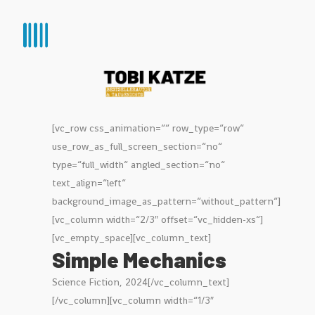
[vc_row css_animation=““ row_type=“row“
use_row_as_full_screen_section=“no“
type=“full_width“ angled_section=“no“
text_align=“left“
background_image_as_pattern=“without_pattern“]
[vc_column width=“2/3″ offset=“vc_hidden-xs“]
[vc_empty_space][vc_column_text]
Simple Mechanics
Science Fiction, 2024[/vc_column_text]
[/vc_column][vc_column width=“1/3″