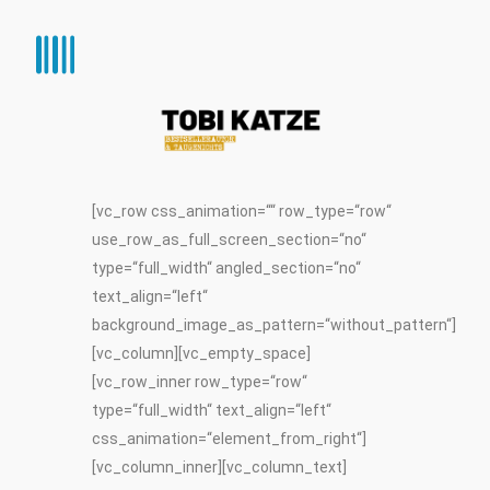
[vc_row css_animation=““ row_type=“row“
use_row_as_full_screen_section=“no“
type=“full_width“ angled_section=“no“
text_align=“left“
background_image_as_pattern=“without_pattern“]
[vc_column][vc_empty_space]
[vc_row_inner row_type=“row“
type=“full_width“ text_align=“left“
css_animation=“element_from_right“]
[vc_column_inner][vc_column_text]